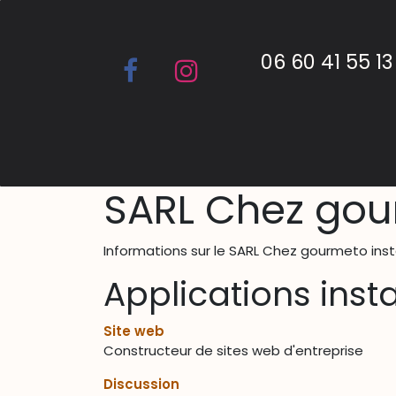
Se rendre au contenu
06 60 41 55 13
Accueil
Menu
Contactez-nou
SARL Chez go
Informations sur le SARL Chez gourmeto in
Applications inst
Site web
Constructeur de sites web d'entreprise
Discussion