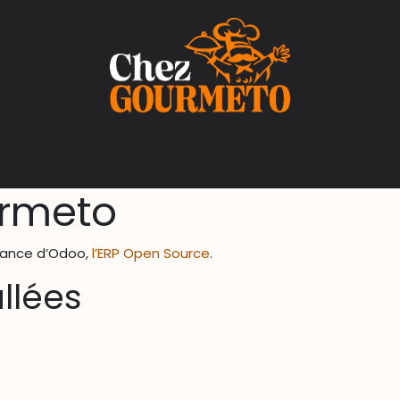
s
urmeto
stance d’Odoo,
l’ERP Open Source
.
allées