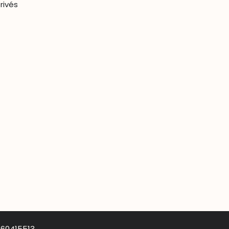
rivés
660415513